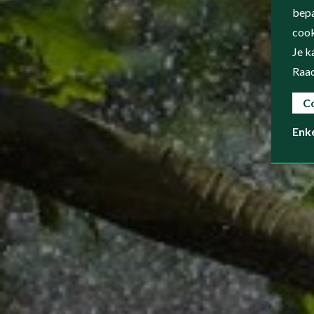
bepa
cook
Je k
Raa
C
Enk