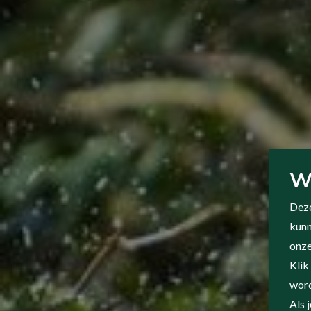
W
Deze
kunn
onze
Klik
word
Als 