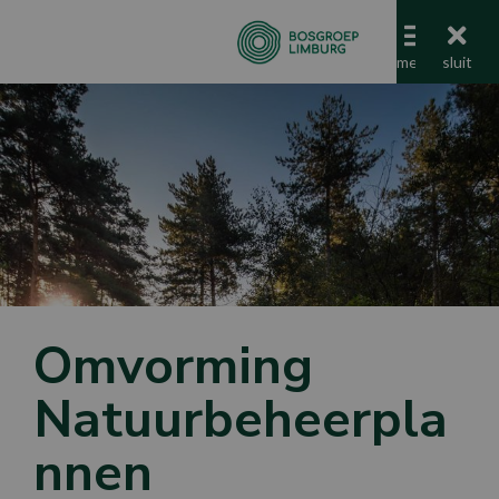
menu
menu
sluit
Omvorming
Natuurbeheerpla
nnen