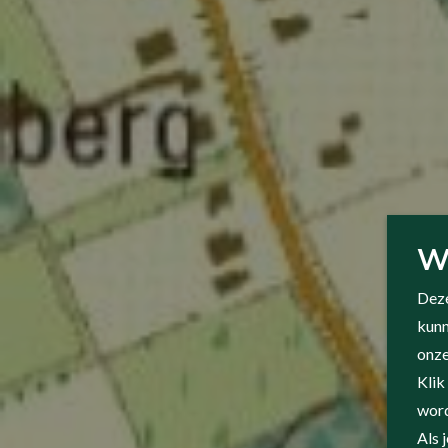
W
Deze
kunn
onze
Klik
word
Als 